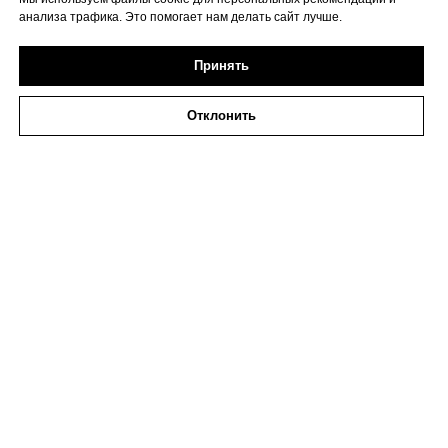
анализа трафика. Это помогает нам делать сайт лучше.
Принять
Отклонить
2026 ИП Исаева
ИНН 773273794979
Политика в отношении обработки персональных
данных