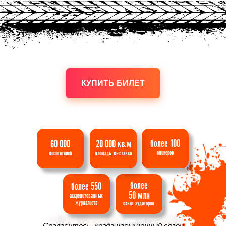
КУПИТЬ БИЛЕТ
более 100
60 000
20 000 кв.м
спикеров
посетителей
площадь
выставки
более
более 550
50 млн
аккредитованных
журналиста
охват
аудитории
Согласитесь, когда насыщенный сезон