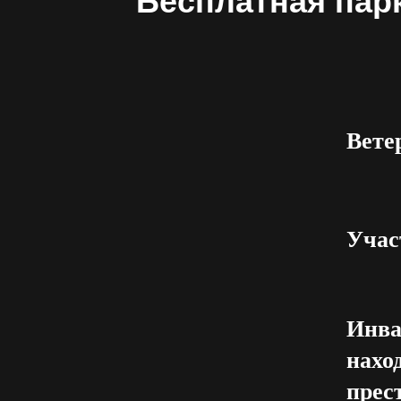
Бесплатная пар
Вете
Учас
Инва
нахо
прес