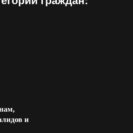
егорий граждан:
нам,
алидов и