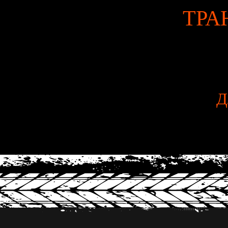
ТРА
Д