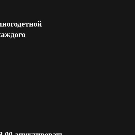
многодетной
каждого
8.00 аннулировать