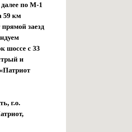
 далее по М-1
а 59 км
 прямой заезд
ендуем
к шоссе с 33
стрый и
«Патриот
ь, г.о.
атриот,