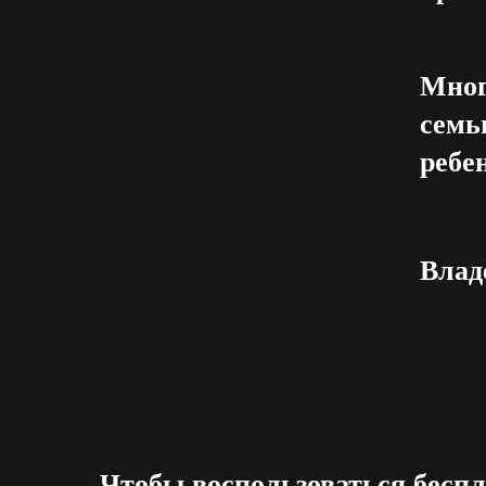
Мног
семь
ребе
Влад
Чтобы воспользоваться беспла