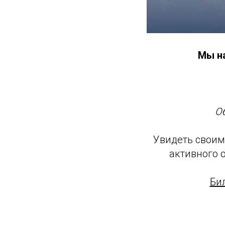
Мы н
О
Увидеть своими
активного 
Би