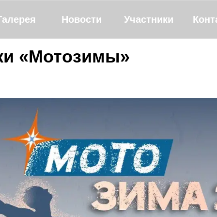
Галерея
Новости
Участники
Конт
ки «Мотозимы»