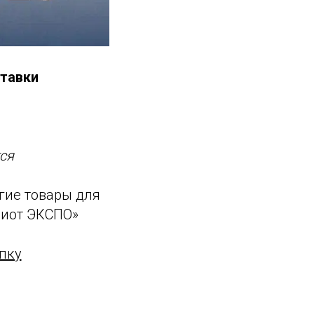
тавки
ся
угие товары для
риот ЭКСПО»
пку