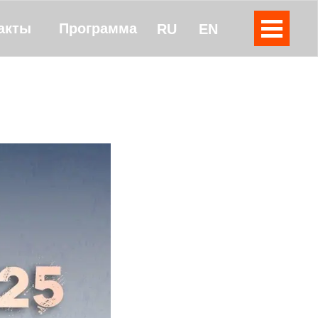
акты
Программа
RU
EN