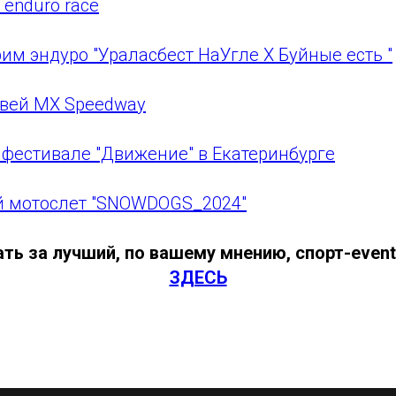
enduro race
им эндуро "Ураласбест НаУгле Х Буйные есть "
вей MX Speedway
 фестивале "Движение" в Екатеринбурге
й мотослет "SNOWDOGS_2024"
ть за лучший, по вашему мнению, спорт-even
ЗДЕСЬ