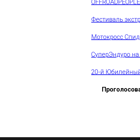
OFFROADPEOPLE 
Фестиваль экстр
Мотокросс Спид
СуперЭндуро на
20-й Юбилейны
Проголосова