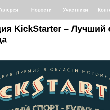
Галерея
Новости
Участники
Конт
я KickStarter – Лучший 
да