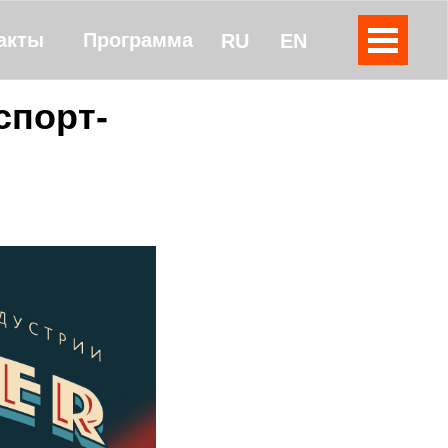
акты
Программа
RU
EN
спорт-