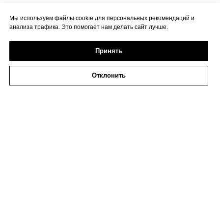
Мы используем файлы cookie для персональных рекомендаций и
анализа трафика. Это помогает нам делать сайт лучше.
Принять
Отклонить
2026 ИП Исаева
ИНН 773273794979
Политика в отношении обработки персональных
данных