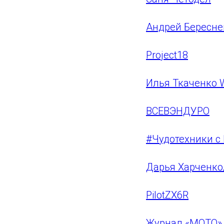
Андрей Бересне
Project18
Илья Ткаченко W
ВСЕВЭНДУРО
#Чудотехники с
Дарья Харченк
PilotZX6R
Журнал «МОТО»