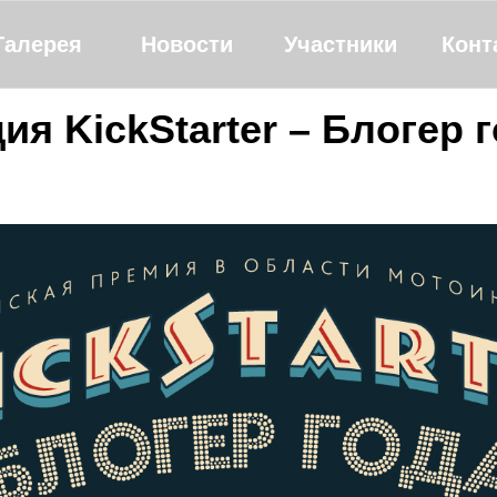
Галерея
Новости
Участники
Конт
я KickStarter – Блогер 