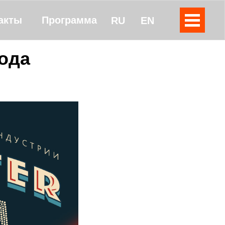
акты
Программа
RU
EN
года