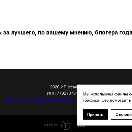
 за лучшего, по вашему мнению, блогера го
2026 ИП Исаева
ИНН 773273794979
Мы используем файлы co
Политика в отношении обработки персональных данных
трафика. Это помогает н
Принять
Отклони
Tilda
Made on