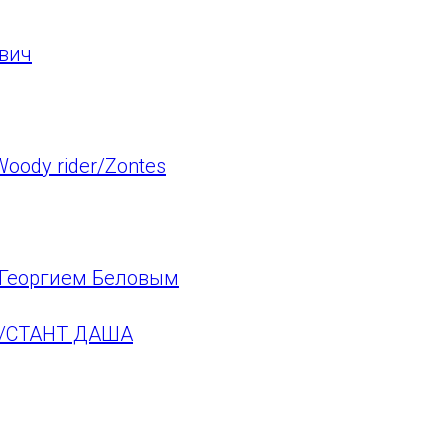
вич
oody rider/Zontes
 Георгием Беловым
о/СТАНТ ДАША