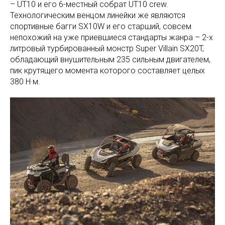
– UT10 и его 6-местный собрат UT10 crew.
Технологическим венцом линейки же являются
спортивные багги SX10W и его старший, совсем
непохожий на уже приевшиеся стандарты жанра – 2-х
литровый турбированный монстр Super Villain SX20T,
обладающий внушительным 235 сильным двигателем,
пик крутящего момента которого составляет целых
380 Н·м.