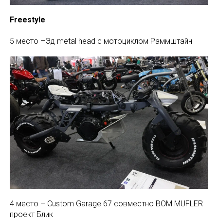
Freestyle
5 место –Эд metal head с мотоциклом Раммштайн
4 место – Custom Garage 67 cовместно BOM MUFLER
проект Блик