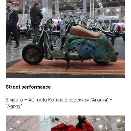
Street performance
3 место – AG moto Котлас с проектом “Агония” –
“Agony”