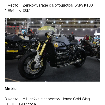
1 место – ZenikovGarage c мотоциклом BMW K100
“1984 – K100M
Metric
3 место – У Швейка с проектом Honda Gold Wing
GL1100 1982 года