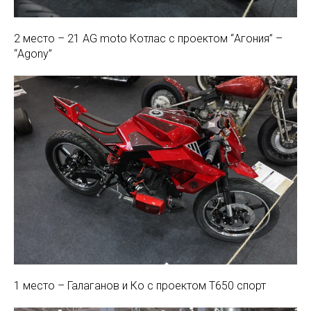
2 место – 21 AG moto Котлас с проектом “Агония” –
“Agony”
1 место – Галаганов и Ко с проектом Т650 спорт