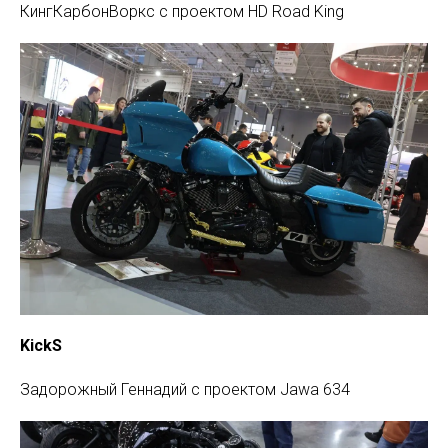
КингКарбонВоркс с проектом HD Road King
KickS
Задорожный Геннадий c проектом Jawa 634