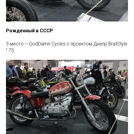
Рожденный в СССР
3 место – GodDamn Cycles с проектом Днепр BratStyle
” 75