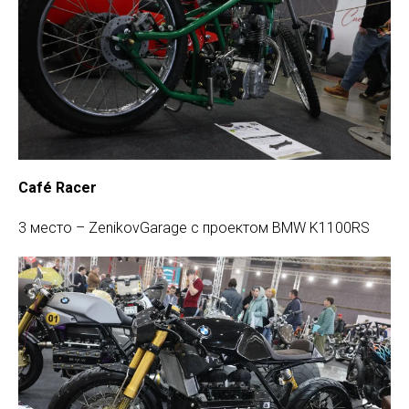
Café Racer
3 место – ZenikovGarage c проектом BMW K1100RS