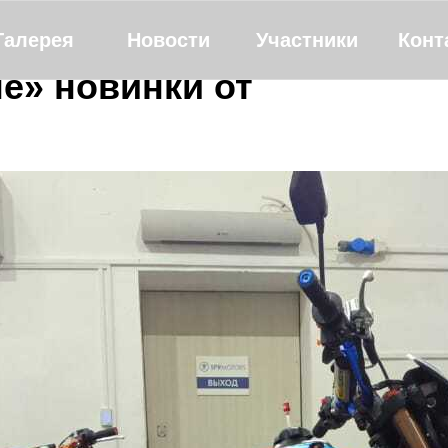
Галерея
Новости
Участники
Конт
е» новинки от