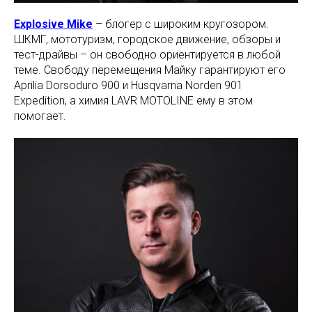
Explosive Mike
– блогер с широким кругозором.
ШКМГ, мототуризм, городское движение, обзоры и
тест-драйвы – он свободно ориентируется в любой
теме. Свободу перемещения Майку гарантируют его
Aprilia Dorsoduro 900 и Husqvarna Norden 901
Expedition, а химия LAVR MOTOLINE ему в этом
помогает.