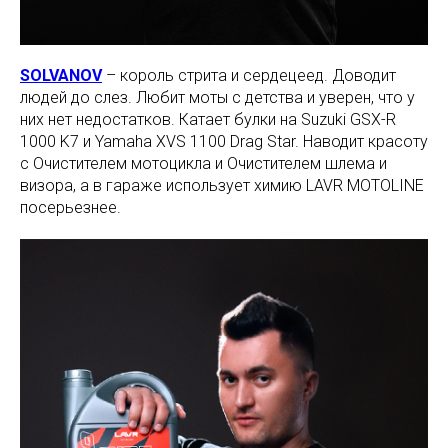
SOLVANOV
– король стрита и сердецеед. Доводит
людей до слез. Любит моты с детства и уверен, что у
них нет недостатков. Катает булки на Suzuki GSX-R
1000 K7 и Yamaha XVS 1100 Drag Star. Наводит красоту
с Очистителем мотоцикла и Очистителем шлема и
визора, а в гараже использует химию LAVR MOTOLINE
посерьезнее.