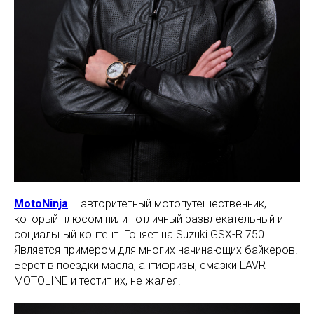
MotoNinja
– авторитетный мотопутешественник,
который плюсом пилит отличный развлекательный и
социальный контент. Гоняет на Suzuki GSX-R 750.
Является примером для многих начинающих байкеров.
Берет в поездки масла, антифризы, смазки LAVR
MOTOLINE и тестит их, не жалея.