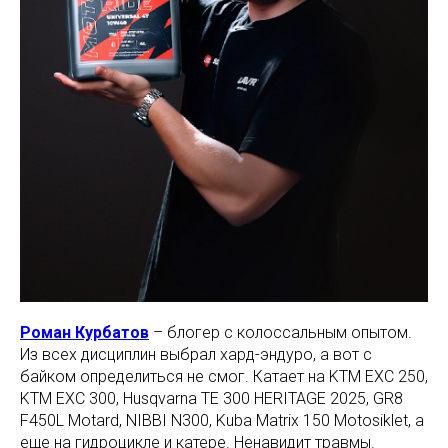
Роман Курбатов
– блогер с колоссальным опытом.
Из всех дисциплин выбрал хард-эндуро, а вот с
байком определиться не смог. Катает на KTM EXC 250,
KTM EXC 300, Husqvarna TE 300 HERITAGE 2025, GR8
F450L Motard, NIBBI N300, Kuba Matrix 150 Motosiklet, а
еще на гидроцикле и катере. Ненавидит травмы.