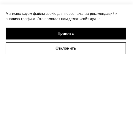
Мы используем файлы cookie для персональных рекомендаций и
анализа трафика. Это помогает нам делать сайт лучше.
Принять
Отклонить
2026 ИП Исаева
ИНН 773273794979
Политика в отношении обработки персональных
данных