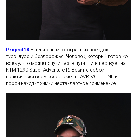
Project18
– ценитель многогранных поездок,
турэндуро и бездорожья. Человек, который готов ко
всему, что может случиться в пути. Путешествует на
KTM 1290 Super Adventure R. Возит с собой
практически весь ассортимент LAVR MOTOLINE и
порой находит химии нестандартное применение.