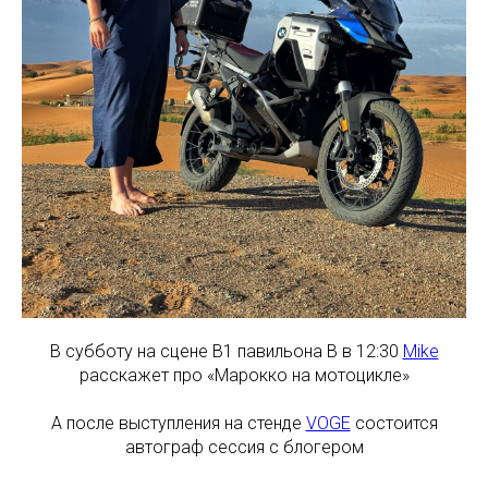
В субботу на сцене В1 павильона В в 12:30
Mike
расскажет про «Марокко на мотоцикле»
А после выступления на стенде
VOGE
состоится
автограф сессия с блогером