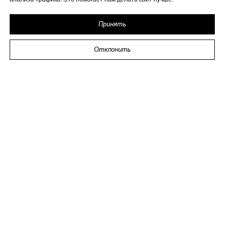
Принять
Отклонить
2026 ИП Исаева
ИНН 773273794979
Политика в отношении обработки персональных
данных