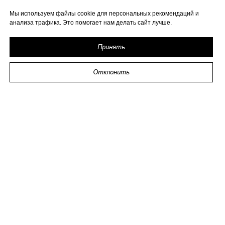
Мы используем файлы cookie для персональных рекомендаций и
анализа трафика. Это помогает нам делать сайт лучше.
Принять
Отклонить
2026 ИП Исаева
ИНН 773273794979
Политика в отношении обработки персональных
данных