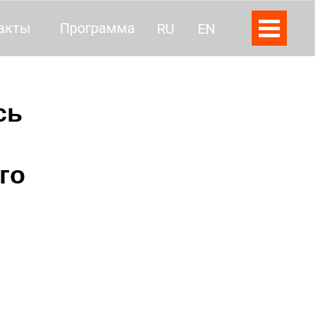
акты
Программа
RU
EN
сь
го