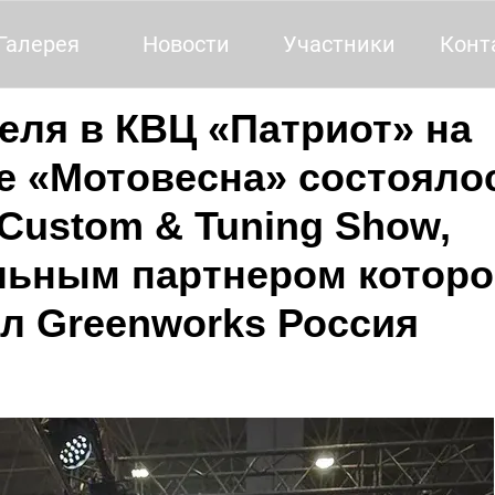
Галерея
Новости
Участники
Конт
реля в КВЦ «Патриот» на
е «Мотовесна» состояло
Custom & Tuning Show,
ьным партнером которо
л Greenworks Россия