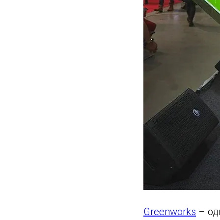
Greenworks
– од