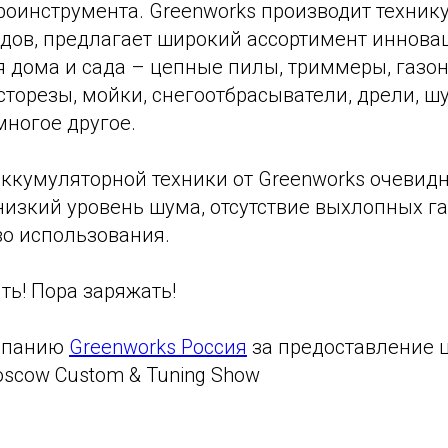
роинструмента. Greenworks производит технику
одов, предлагает широкий ассортимент иннова
я дома и сада – цепные пилы, триммеры, газо
сторезы, мойки, снегоотбрасыватели, дрели, ш
многое другое.
ккумуляторной техники от Greenworks очевидн
низкий уровень шума, отсутствие выхлопных г
во использования.
ть! Пора заряжать!
мпанию
Greenworks Россия
за предоставление 
scow Custom & Tuning Show