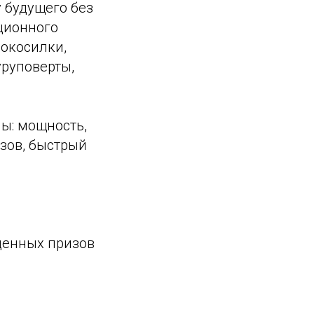
 будущего без
ционного
нокосилки,
уруповерты,
ы: мощность,
азов, быстрый
ценных призов