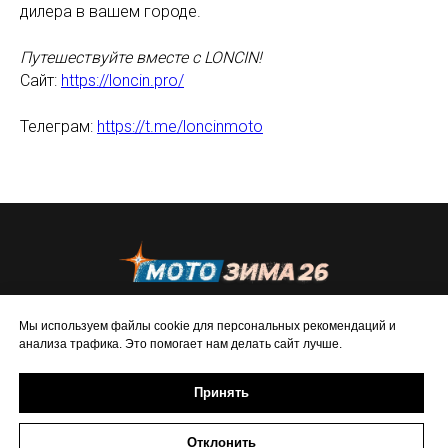
дилера в вашем городе.
Путешествуйте вместе с LONCIN!
Сайт:
https://loncin.pro/
Телеграм:
https://t.me/loncinmoto
2026 ИП Исаева
ИНН 773273794979
Мы используем файлы cookie для персональных рекомендаций и
Политика в отношении обработки персональных
анализа трафика. Это помогает нам делать сайт лучше.
данных
Принять
Отклонить