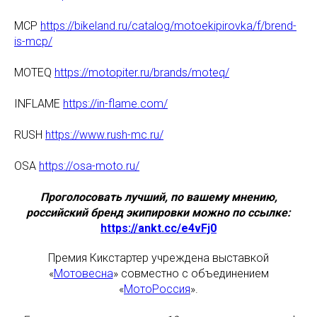
MCP
https://bikeland.ru/catalog/motoekipirovka/f/brend-
is-mcp/
MOTEQ
https://motopiter.ru/brands/moteq/
INFLAME
https://in-flame.com/
RUSH
https://www.rush-mc.ru/
OSA
https://osa-moto.ru/
Проголосовать лучший, по вашему мнению,
российский бренд экипировки можно по ссылке:
https://ankt.cc/e4vFj0
Премия Кикстартер учреждена выставкой
«
Мотовесна
» совместно с объединением
«
МотоРоссия
».