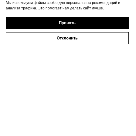
Мы используем файлы cookie для персональных рекомендаций и
анализа трафика. Это помогает нам делать сайт лучше.
Принять
Отклонить
2026 ИП Исаева
ИНН 773273794979
Политика в отношении обработки персональных
данных