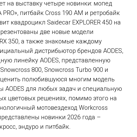
ет на выставку четыре новинки: мопед
 PRO», питбайк Cross 190 AM и ретробайк
авит квадроцикл Saidecar EXPLORER 450 на
 презентованы две новые модели
RX 350, а также знакомые каждому
фициальный дистрибьютор брендов AODES,
одную линейку AODES, представленную
owcross 800, Snowcross Turbo 900 и
т оценить полюбившуюся многим модель
лы AODES для любых задач и специальную
ных цветовых решениях, помимо этого на
хнологичный мотовездеход Workcross
 представлены новинки 2026 года –
росс, эндуро и питбайк.