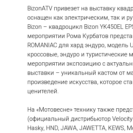
BizonATV привезет на выставку квадр
оснащен как электрическим, так и р
Bizon – квадроцикл Bizon YK450EL EP
мероприятии Рома Курбатов предста
ROMANIAC для хард эндуро, модель U
кроссовые, эндуро и туристические м
мероприятии экспозицию с актуаль
выставки – уникальный кастом от ма
произведение искусства, которое ст
ценителей.
На «Мотовесне» технику также предста
(официальный дистрибьютор Velocity g
Hasky, HND, JAWA, JAWETTA, KEWS, M