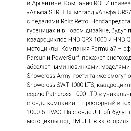
и Аргентине. Компания ROLIZ привез
«Альфа STREET», мотард «Альфа URSA
с педалями Roliz Retro. Hondaпредст
гусеницах и в новом дизайне, будут
квадроциклов HND QRX 1000 и HND Q
мотоциклы. Компания Formula7 – о
Parsun и PowerSurf, покажет снегох
абсолютными новинками: моделями Sn
Snowcross Army, гости также смогу
Snowcross SWT 1000 LTS, квадроцик
серию Pathcross 1000 LTD в уникаль
стенде компании – просторный и те
1000-6 HVAC. На стенде JHLofr будут
мотоциклы под ТМ JHL в категориях к