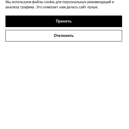
Мы используем файлы cookie для персональных рекомендаций и
анализа трафика. Это помогает нам делать сайт лучше.
Принять
Отклонить
2026 ИП Исаева
ИНН 773273794979
Политика в отношении обработки персональных
данных