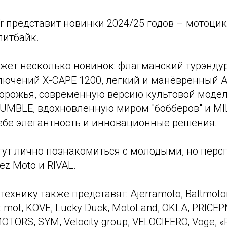
 представит новинки 2024/25 годов – мотоцик
питбайк.
ажет несколько новинок: флагманский турэнду
лючений X-CAPE 1200, легкий и манёвренный A
орожья, современную версию культовой модели
RUMBLE, вдохновленную миром "бобберов" и MI
ебе элегантность и инновационные решения.
гут лично познакомиться с молодыми, но пер
z Moto и RIVAL.
ехнику также представят: Ajerramoto, Baltmotors
t mot, KOVE, Lucky Duck, MotoLand, OKLA, PRIC
OTORS, SYM, Velocity group, VELOCIFERO, Voge, 