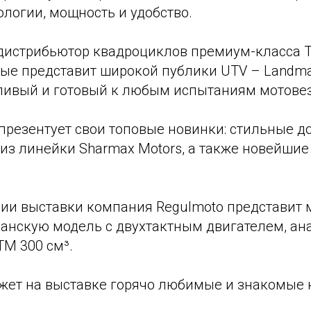
логии, мощность и удобство.
истрибьютор квадроциклов премиум-класса 
ые представит широкой публики UTV – Landma
ивый и готовый к любым испытаниям мотовез
презентует свои топовые новинки: стильные д
из линейки Sharmax Motors, а также новейшие
рии выставки компания Regulmoto представит
гманскую модель с двухтактным двигателем, ан
TM 300 см³.
ажет на выставке горячо любимые и знакомые 