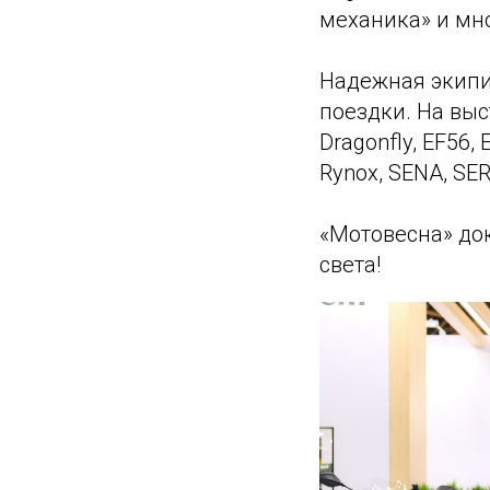
механика» и мн
Надежная экипи
поездки. На выс
Dragonfly, EF56
Rynox, SENA, SE
«Мотовесна» док
света!