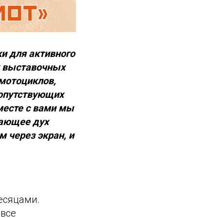
ки для активного
х выставочных
мотоциклов,
сопутствующих
месте с вами мы
вающее дух
 через экран, и
есяцами.
 все