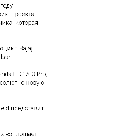
году
рию проекта –
ника, которая
оцикл Bajaj
sar.
nda LFC 700 Pro,
бсолютно новую
eld представит
ых воплощает