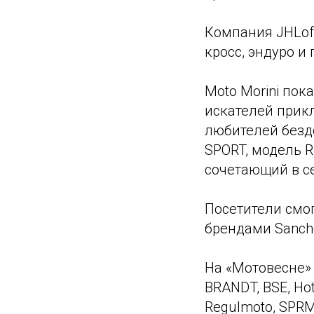
Компания JHLofr
кросс, эндуро и 
Moto Morini пок
искателей прик
любителей безд
SPORT, модель 
сочетающий в с
Посетители смо
брендами Sanche
На «Мотовесне» т
BRANDT, BSE, Ho
Regulmoto, SPRM