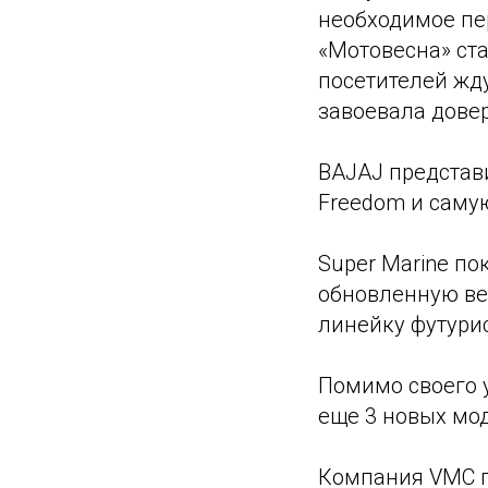
необходимое пе
«Мотовесна» ст
посетителей жду
завоевала дове
BAJAJ представ
Freedom и саму
Super Marine по
обновленную ве
линейку футури
Помимо своего у
еще 3 новых мо
Компания VMC п