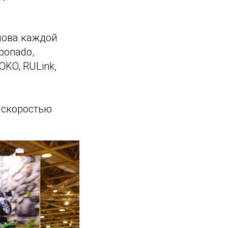
нова каждой
bonado,
OKO, RULink,
 скоростью