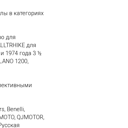
лы в категориях
ро для
LLTRHIKE для
 1974 года 3 ½
LANO 1200,
спективными
, Benelli,
EPMOTO, QJMOTOR,
«Русская