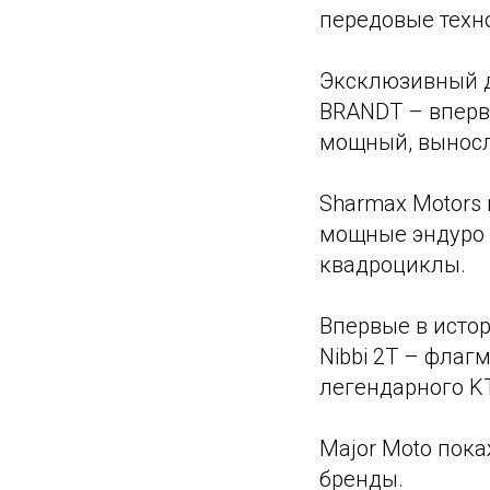
передовые техно
Эксклюзивный д
BRANDT – вперв
мощный, выносл
Sharmax Motors 
мощные эндуро 
квадроциклы.
Впервые в исто
Nibbi 2T – фла
легендарного K
Major Moto пок
бренды.