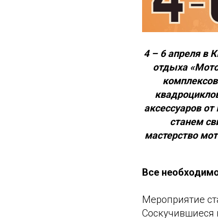
4 – 6 апреля в 
отдыха «Мото
комплексов
квадроциклов
аксессуаров от
станем св
мастерство мот
Все необходимо
Мероприятие ст
Соскучившиеся 