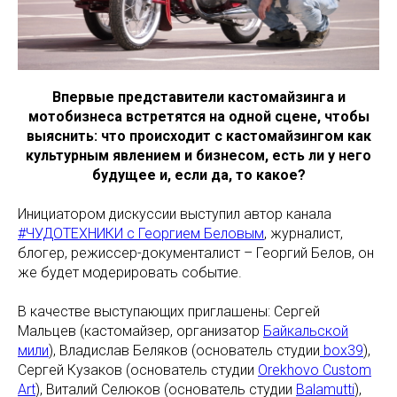
Впервые представители кастомайзинга и
мотобизнеса встретятся на одной сцене, чтобы
выяснить: что происходит с кастомайзингом как
культурным явлением и бизнесом, есть ли у него
будущее и, если да, то какое?
Инициатором дискуссии выступил автор канала
#ЧУДОТЕХНИКИ с Георгием Беловым
, журналист,
блогер, режиссер-документалист – Георгий Белов, он
же будет модерировать событие.
В качестве выступающих приглашены: Сергей
Мальцев (кастомайзер, организатор
Байкальской
мили
), Владислав Беляков (основатель студии
box39
),
Сергей Кузаков (основатель студии
Orekhovo Custom
Art
), Виталий Селюков (основатель студии
Balamutti
),