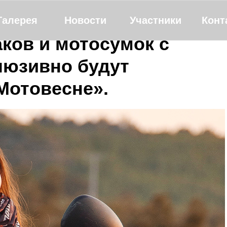
Галерея
Новости
Участники
Конт
ков и мотосумок с
люзивно будут
Мотовесне».