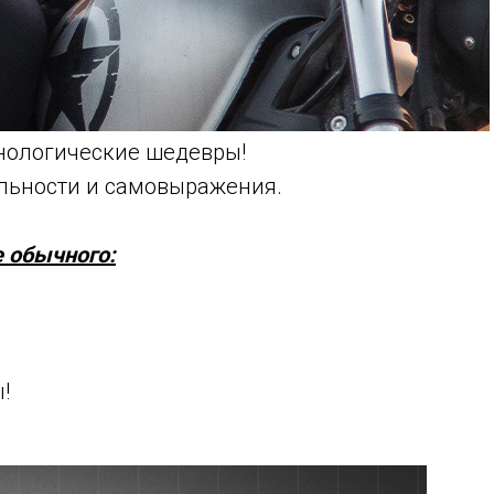
нологические шедевры!
льности и самовыражения.
е обычного:
!