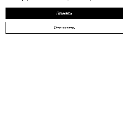
Принять
Отклонить
2026 ИП Исаева
ИНН 773273794979
Политика в отношении обработки персональных
данных