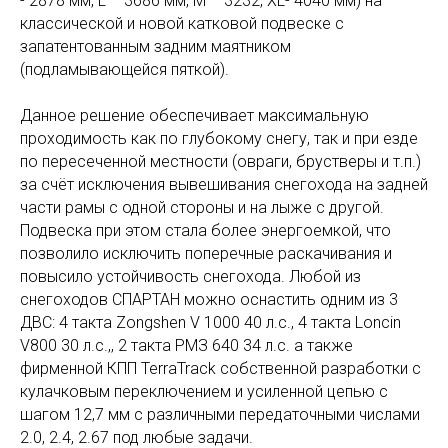
- 2878 мм, L – 3686 мм, М – 3232, XL- 4040 мм) на
классической и новой катковой подвеске с
запатентованным задним маятником
(подламывающейся пяткой).
Данное решение обеспечивает максимальную
проходимость как по глубокому снегу, так и при езде
по пересеченной местности (овраги, брустверы и т.п.)
за счёт исключения вывешивания снегохода на задней
части рамы с одной стороны и на лыже с другой.
Подвеска при этом стала более энергоемкой, что
позволило исключить поперечные раскачивания и
повысило устойчивость снегохода. Любой из
снегоходов СПАРТАН можно оснастить одним из 3
ДВС: 4 такта Zongshen V 1000 40 л.с., 4 такта Loncin
V800 30 л.с.,, 2 такта РМЗ 640 34 л.с. a также
фирменной КПП TerraTrack собственной разработки с
кулачковым переключением и усиленной цепью с
шагом 12,7 мм с различными передаточными числами
2.0, 2.4, 2.67 под любые задачи.