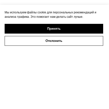
Мы используем файлы cookie для персональных рекомендаций и
анализа трафика. Это помогает нам делать сайт лучше.
Принять
Отклонить
2026 ИП Исаева
ИНН 773273794979
Политика в отношении обработки персональных
данных