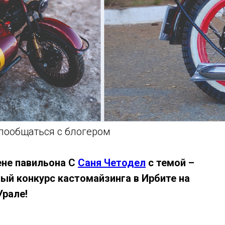
пообщаться с блогером
цене павильона С
Саня Четодел
с темой –
ый конкурс кастомайзинга в Ирбите на
Урале!