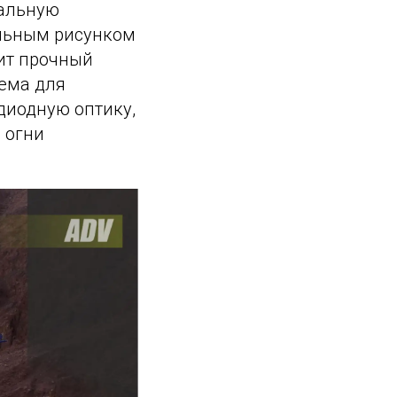
тальную
альным рисунком
дит прочный
тема для
диодную оптику,
 огни