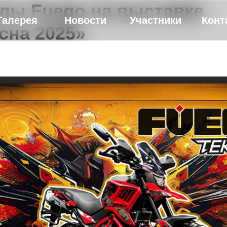
лы Fuego на выставке
Галерея
Новости
Участники
Конт
сна 2025»