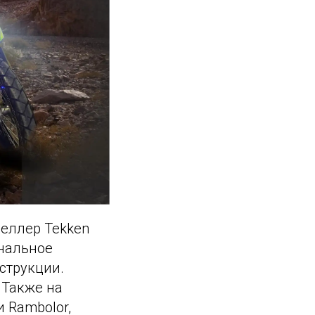
селлер Tekken
ональное
струкции.
 Также на
 Rambolor,