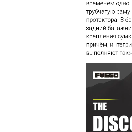
временем одноц
трубчатую раму
протектора. В б
задний багажни
крепления сумк
причём, интегр
выполняют такж