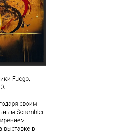
ики Fuego,
0.
годаря своим
ьным Scrambler
сширением
а выставке в