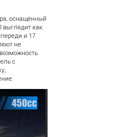
ера, оснащённый
0 выглядит как
спереди и 17
ляют не
 возможность
ель с
у,
ение.