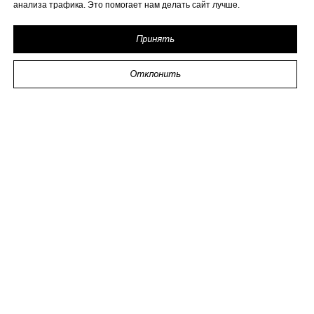
анализа трафика. Это помогает нам делать сайт лучше.
Принять
Отклонить
2026 ИП Исаева
ИНН 773273794979
Политика в отношении обработки персональных
данных