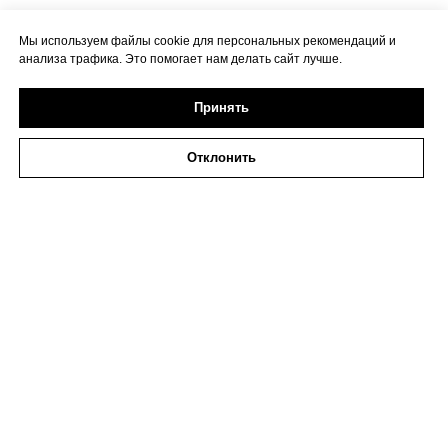
Мы используем файлы cookie для персональных рекомендаций и
анализа трафика. Это помогает нам делать сайт лучше.
Принять
Отклонить
2026 ИП Исаева
ИНН 773273794979
Политика в отношении обработки персональных
данных