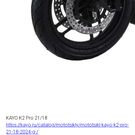
KAYO K2 Pro 21/18
https://kayo.ru/catalog/mototsikly/mototsikl-kayo-k2-pro-
21-18-2024-g-/