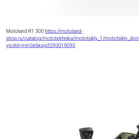
Motoland R1 300
https://motoland-
shop.ru/catalog/mototekhnika/mototsikly_1/mototsikly_do
ysclid=mm3e6ksjq3293019093