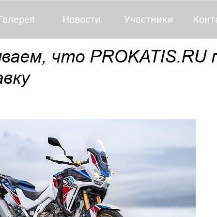
Галерея
Новости
Участники
Конт
ываем, что PROKATIS.RU 
авку