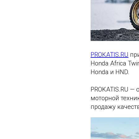
PROKATIS.RU
при
Honda Africa Tw
Honda и HND.
PROKATIS.RU — 
моторной техник
продажу качест