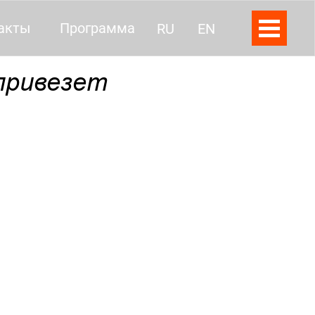
акты
Программа
RU
EN
привезет