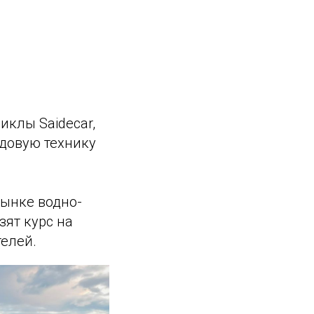
иклы Saidecar,
адовую технику
рынке водно-
зят курс на
елей.