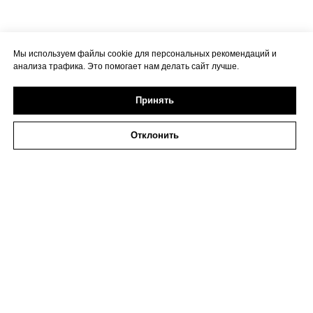
Мы используем файлы cookie для персональных рекомендаций и
анализа трафика. Это помогает нам делать сайт лучше.
Принять
Отклонить
© МОТОЗИМА 2026
ИП Исаева
ИНН 773273794979
Политика в отношении обработки персональных
данных