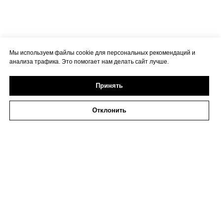
Мы используем файлы cookie для персональных рекомендаций и
анализа трафика. Это помогает нам делать сайт лучше.
Принять
Отклонить
2026 ИП Исаева
ИНН 773273794979
Политика в отношении обработки персональных
данных