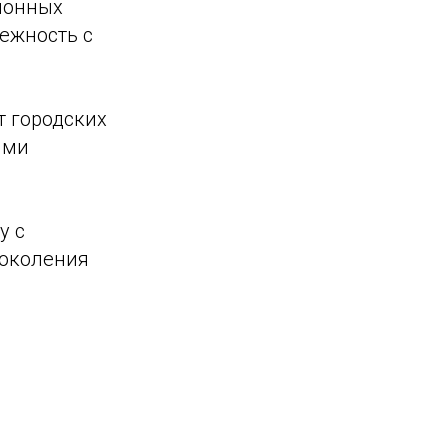
ционных
дежность с
 городских
ыми
у с
поколения