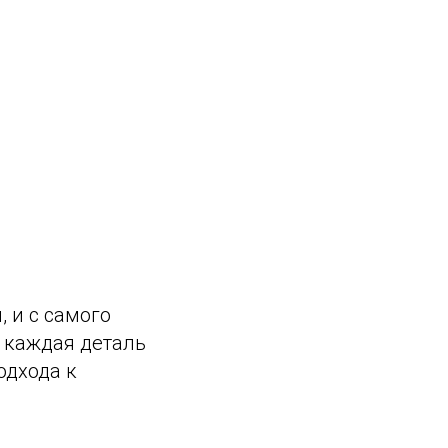
 и с самого
, каждая деталь
одхода к