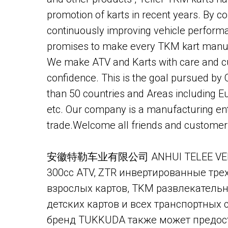
promotion of karts in recent years. By c
continuously improving vehicle perfor
promises to make every TKM kart manufa
We make ATV and Karts with care and cu
confidence. This is the goal pursued by
than 50 countries and Areas including E
etc. Our company is a manufacturing ent
trade.Welcome all friends and customers 
安徽特勒车业有限公司 ANHUI TELEE VEHICLE C
300cc ATV, ZTR инвертированные тре
взрослых картов, TKM развлекательн
детских картов и всех транспортных 
бренд TUKKUDA также может предос