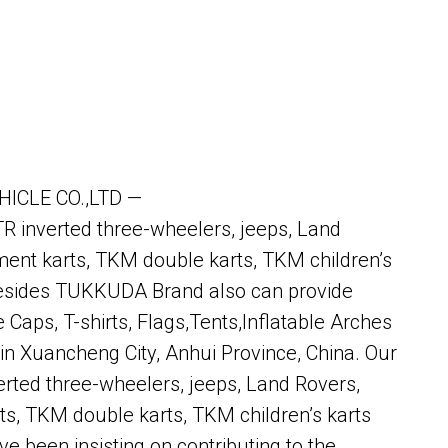
LE CO.,LTD —
R inverted three-wheelers, jeeps, Land
ent karts, TKM double karts, TKM children’s
. Besides TUKKUDA Brand also can provide
Caps, T-shirts, Flags,Tents,Inflatable Arches
 Xuancheng City, Anhui Province, China. Our
rted three-wheelers, jeeps, Land Rovers,
s, TKM double karts, TKM children’s karts
e been insisting on contributing to the