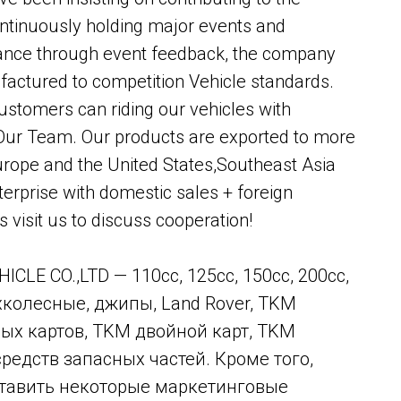
ontinuously holding major events and
mance through event feedback, the company
ctured to competition Vehicle standards.
stomers can riding our vehicles with
 Our Team. Our products are exported to more
urope and the United States,Southeast Asia
erprise with domestic sales + foreign
visit us to discuss cooperation!
O.,LTD — 110cc, 125cc, 150cc, 200cc,
хколесные, джипы, Land Rover, TKM
ых картов, TKM двойной карт, TKM
средств запасных частей. Кроме того,
тавить некоторые маркетинговые