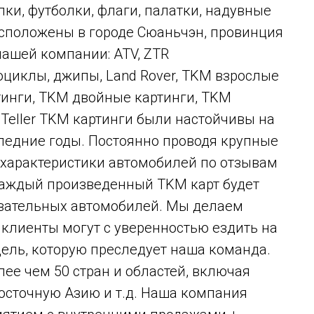
пки, футболки, флаги, палатки, надувные
асположены в городе Сюаньчэн, провинция
нашей компании: ATV, ZTR
циклы, джипы, Land Rover, TKM взрослые
тинги, TKM двойные картинги, TKM
 Teller TKM картинги были настойчивы на
ледние годы. Постоянно проводя крупные
характеристики автомобилей по отзывам
 каждый произведенный TKM карт будет
овательных автомобилей. Мы делаем
 клиенты могут с уверенностью ездить на
цель, которую преследует наша команда.
лее чем 50 стран и областей, включая
осточную Азию и т.д. Наша компания