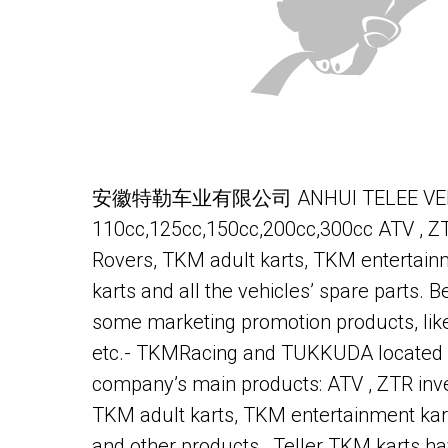
安徽特勒车业有限公司 ANHUI TELEE VEHIC
110cc,125cc,150cc,200cc,300cc ATV , ZT
Rovers, TKM adult karts, TKM entertainm
karts and all the vehicles’ spare parts
some marketing promotion products, like 
etc.- TKMRacing and TUKKUDA located in
company’s main products: ATV , ZTR inve
TKM adult karts, TKM entertainment kart
and other products , Teller TKM karts hav