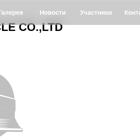
Галерея
Новости
Участники
Конт
LE CO.,LTD