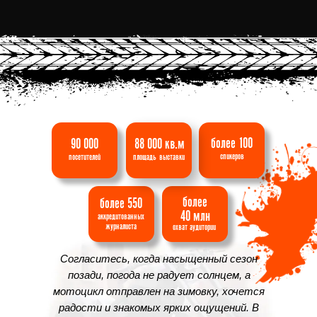
более 100
90 000
88 000 кв.м
спикеров
посетителей
площадь
выставки
более
более 550
40 млн
аккредитованных
журналиста
охват
аудитории
Согласитесь, когда насыщенный сезон
позади, погода не радует солнцем, а
мотоцикл отправлен на зимовку, хочется
радости и знакомых ярких ощущений. В