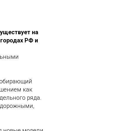
существует на
 городах РФ и
льными
 собирающий
чшением как
дельного ряда.
, дорожными,
я новые модели