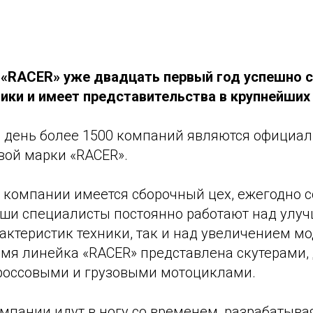
 «RACER» уже двадцать первый год успешно 
ики и имеет представительства в крупнейших
 день более 1500 компаний являются официа
вой марки «RACER».
 компании имеется сборочный цех, ежегодно
аши специалисты постоянно работают над улу
актеристик техники, так и над увеличением мо
емя линейка «RACER» представлена скутерами
россовыми и грузовыми мотоциклами.
мпании идут в ногу со временем, разрабатыва