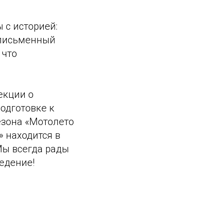
 с историей:
 письменный
 что
екции о
одготовке к
езона «Мотолето
» находится в
Мы всегда рады
едение!