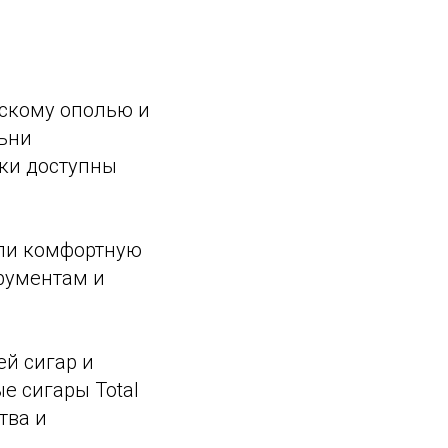
ьскому ополью и
льни
еки доступны
али комфортную
трументам и
ей сигар и
е сигары Total
тва и