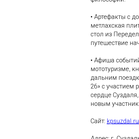
• Артефакты с д
метлахская пли
стол из Передел
путешествие на
• Афиша событий
мототуризме, кн
дальним поездка
26» с участием 
сердце Суздаля,
новым участник
Сайт:
kpsuzdal.ru
Адрес: г. Суздал