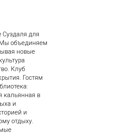
е Суздаля для
. Мы объединяем
рывая новые
культура
во. Клуб
крытия. Гостям
блиотека:
я кальянная в
дыха и
сторией и
ому отдыху.
емые