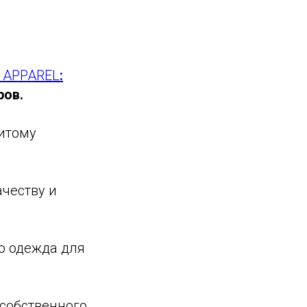
 APPAREL
:
ров.
нитому
ачеству и
о одежда для
собственного