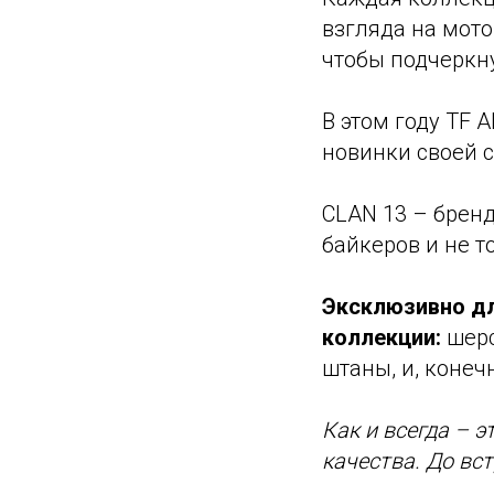
взгляда на мот
чтобы подчеркн
В этом году TF 
новинки своей 
CLAN 13 – брен
байкеров и не т
Эксклюзивно дл
коллекции:
шерс
штаны, и, конеч
Как и всегда – 
качества. До вс