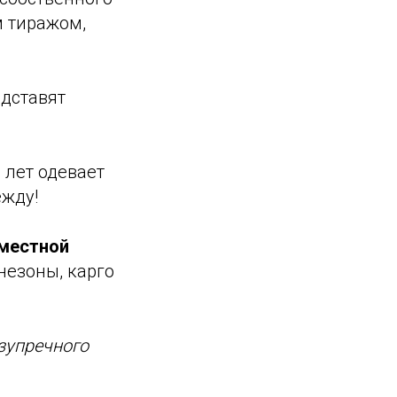
м тиражом,
едставят
 лет одевает
ежду!
вместной
езоны, карго
езупречного