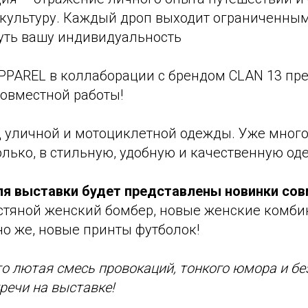
окультуру. Каждый дроп выходит ограниченны
уть вашу индивидуальность
APPAREL в коллаборации с брендом CLAN 13 пр
совместной работы!
д уличной и мотоциклетной одежды. Уже много
олько, в стильную, удобную и качественную од
я выставки будет представлены новинки со
тяной женский бомбер, новые женские комбин
но же, новые принты футболок!
это лютая смесь провокаций, тонкого юмора и б
тречи на выставке!