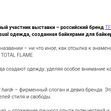
ый участник выставки – российский бренд
TF
sual одежда, созданная байкерами для байке
названии – ни что иное, как отсылка к знаме
 TOTAL FLAME
ода создают одежду, уделяя особое внимание к
t hard
» – фирменный слоган и девиз бренда. Эт
лей стиля и свободы.
ия – отражение личного опыта путешествий и 