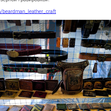
m/beardman_leather_craft