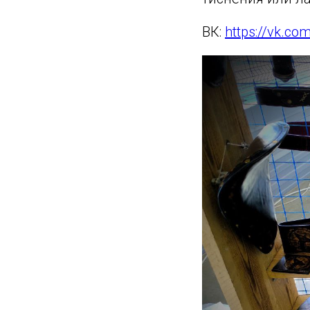
ВК:
https://vk.co