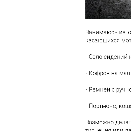
Занимаюсь изго
касающихся мото
- Соло сидений 
- Кофров на мая
- Ремней с руч
- Портмоне, кош
Возможно делат
тиснения или л