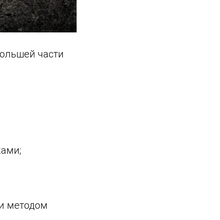
большей части
ками;
и методом