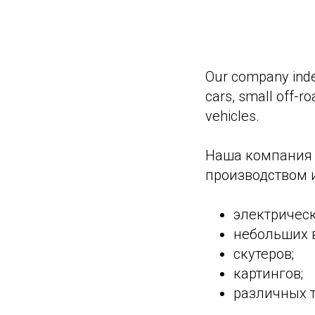
Our company indep
cars, small off-ro
vehicles.
Наша компания 
производством 
электричес
небольших 
скутеров;
картингов;
различных т