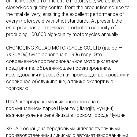
online inspection of the entire motorcycle, we achieve
closed-loop quality control from the production source to
the final delivery, ensuring the excellent performance of
every motorcycle with strict standards. At present, the
enterprise has a large-scale production capacity of
producing 100,000 high-quality motorcycles annually.
CHONGQING XGJAO MOTORCYCLE CO., LTD (далее —
«XGJAO») была основана в 1996 году. Это
современное профессиональное мотоциклетное
предприятие, объединяющее проектирование,
исследования и разработки, производство, продажи и
сервисное обслуживание, а также экспортную
торговлю.
Штаб‑квартира компании расположена в
промышленном парке Шуанфу (Jiangjin, Чунцин) —
важном узле на реке Янцзы в горном городе Чунцин.
XGJAO оснащена передовыми интеллектуальными
производственными линиями с автоматизированными