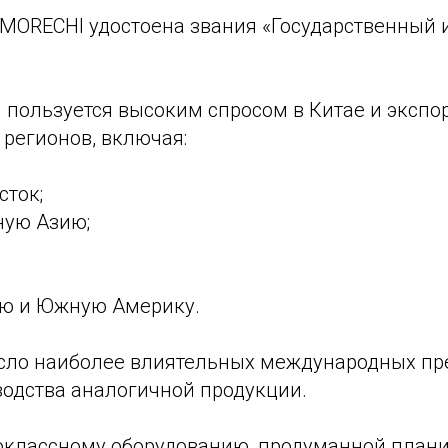
 MORECHI удостоена звания «Государственный 
 пользуется высоким спросом в Китае и экспо
и регионов, включая:
сток;
ную Азию;
ю и Южную Америку.
сло наиболее влиятельных международных пр
водства аналогичной продукции.
оклассному оборудованию, продуманной плани