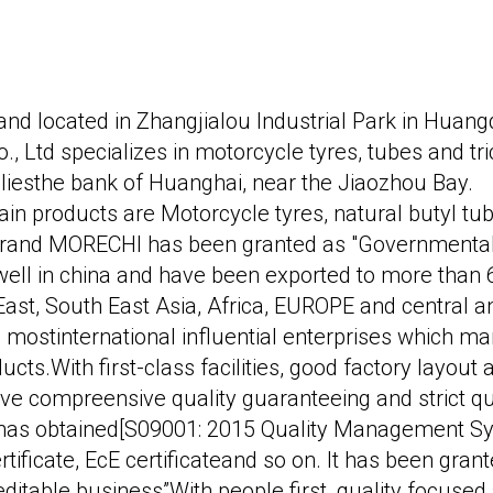
nd located in Zhangjialou Industrial Park in Huan
, Ltd specializes in motorcycle tyres, tubes and tri
 liesthe bank of Huanghai, near the Jiaozhou Bay.
n products are Motorcycle tyres, natural butyl tube
rand MORECHI has been granted as "Governmental
well in china and have been exported to more than 
East, South East Asia, Africa, EUROPE and central 
 mostinternational influential enterprises which m
cts.With first-class facilities, good factory layout 
ve compreensive quality guaranteeing and strict qua
 has obtained[S09001: 2015 Quality Management 
ertificate, EcE certificateand so on. It has been gran
ditable business”With people first, quality focused 