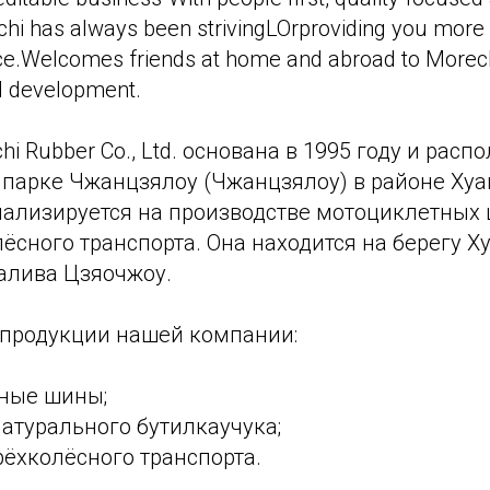
hi has always been strivingLOrproviding you more 
ice.Welcomes friends at home and abroad to Morech
l development.
 Rubber Co., Ltd. основана в 1995 году и распо
арке Чжанцзялоу (Чжанцзялоу) в районе Хуа
ализируется на производстве мотоциклетных 
ёсного транспорта. Она находится на берегу Ху
залива Цзяочжоу.
продукции нашей компании:
ные шины;
атурального бутилкаучука;
ёхколёсного транспорта.