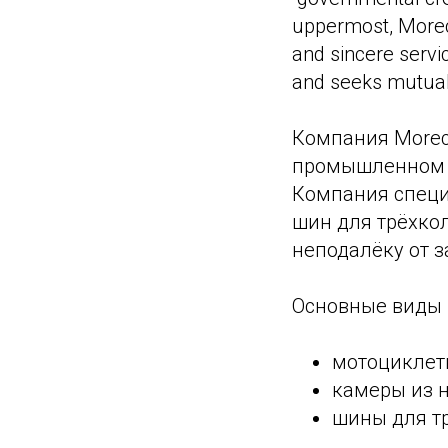
uppermost, Morec
and sincere serv
and seeks mutua
Компания Morechi
промышленном п
Компания специ
шин для трёхкол
неподалёку от 
Основные виды 
мотоциклет
камеры из н
шины для тр