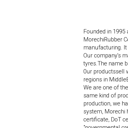
Founded in 1995 a
MorechiRubber Co.
manufacturing. It
Our company's mai
tyres.The name b
0ur productssell 
regions in Middle
We are one of the
same kind of produ
production, we ha
system, Morechi
certificate, DoT c
"governmental cre