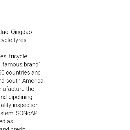
gdao, Qingdao
cycle tyres
s, tricycle
 famous brand".
60 countries and
and south America.
anufacture the
and pipelining
lity inspection
System, SONcAP
ted as
and credit