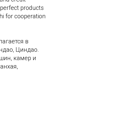
perfect products
i for cooperation
лагается в
ндао, Циндао.
шин, камер и
анхая,