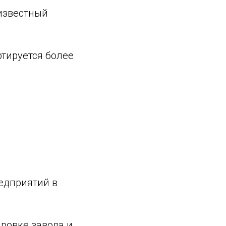
известный
ртируется более
едприятий в
ровке завода и