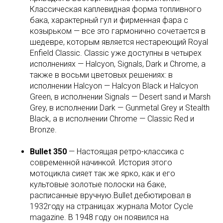
Классическая каплевидная форма топливного
бака, характерный гул и фирменная фара с
козырьком — все это гармонично сочетается в
шедевре, которым является нестареющий Royal
Enfield Classic. Classic уже доступны в четырех
исполнениях — Halcyon, Signals, Dark и Chrome, а
также в восьми цветовых решениях: в
исполнении Halcyon — Halcyon Black и Halcyon
Green, в исполнении Signals — Desert sand и Marsh
Grey, в исполнении Dark — Gunmetal Grey и Stealth
Black, а в исполнении Chrome — Classic Red и
Bronze.
Bullet 350
— Настоящая ретро-классика с
современной начинкой. История этого
мотоцикла сияет так же ярко, как и его
культовые золотые полоски на баке,
расписанные вручную.Bullet дебютировал в
1932году на страницах журнала Motor Cycle
magazine. В 1948 году он появился на