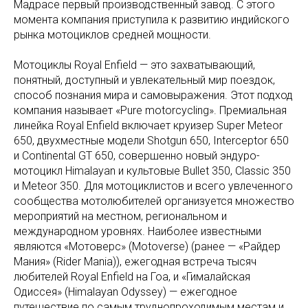
Мадрасе первый производственный завод. С этого
момента компания приступила к развитию индийского
рынка мотоциклов средней мощности.
Мотоциклы Royal Enfield — это захватывающий,
понятный, доступный и увлекательный мир поездок,
способ познания мира и самовыражения. Этот подход
компания называет «Pure motorcycling». Премиальная
линейка Royal Enfield включает круизер Super Meteor
650, двухместные модели Shotgun 650, Interceptor 650
и Continental GT 650, совершенно новый эндуро-
мотоцикл Himalayan и культовые Bullet 350, Classic 350
и Meteor 350. Для мотоциклистов и всего увлеченного
сообщества мотолюбителей организуется множество
мероприятий на местном, региональном и
международном уровнях. Наиболее известными
являются «Мотоверс» (Motoverse) (ранее — «Райдер
Мания» (Rider Mania)), ежегодная встреча тысяч
любителей Royal Enfield на Гоа, и «Гималайская
Одиссея» (Himalayan Odyssey) — ежегодное
путешествие по самым труднопроходимым местам и