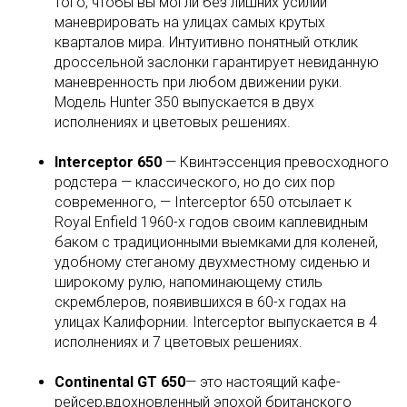
того, чтобы вы могли без лишних усилий
маневрировать на улицах самых крутых
кварталов мира. Интуитивно понятный отклик
дроссельной заслонки гарантирует невиданную
маневренность при любом движении руки.
Модель Hunter 350 выпускается в двух
исполнениях и цветовых решениях.
Interceptor 650
— Квинтэссенция превосходного
родстера — классического, но до сих пор
современного, — Interceptor 650 отсылает к
Royal Enfield 1960-х годов своим каплевидным
баком с традиционными выемками для коленей,
удобному стеганому двухместному сиденью и
широкому рулю, напоминающему стиль
скремблеров, появившихся в 60-х годах на
улицах Калифорнии. Interceptor выпускается в 4
исполнениях и 7 цветовых решениях.
Continental GT 650
— это настоящий кафе-
рейсер,вдохновленный эпохой британского