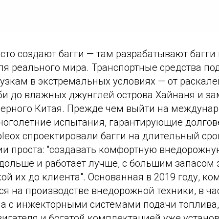
осто создают багги — там разрабатывают багг
ля реального мира. Транспортные средства по
рузкам в экстремальных условиях — от раскал
би до влажных джунглей острова Хайнаня и з
ерного Китая. Прежде чем выйти на междунар
ноголетние испытания, гарантирующие долгов
leox спроектировали багги на длительный сро
и проста: "создавать комфортную внедорожную
дольше и работает лучше, с большим запасом 
ой их до клиента". Основанная в 2019 году, ко
я на производстве внедорожной техники, в час
а с инжекторными системами подачи топлива
игателя и богатой комплектацией уже устано