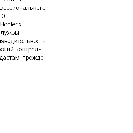
офессионального
00 —
Hooleox
службы.
изводительность
рогий контроль
ндартам, прежде