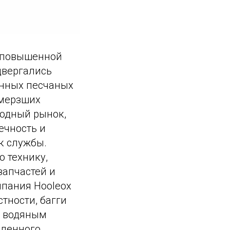
и повышенной
двергались
енных песчаных
амерзших
одный рынок,
ечность и
к службы.
 технику,
запчастей и
мпания Hooleox
тности, багги
, водяным
вленного