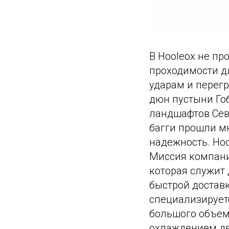
В Hooleox не пр
проходимости д
ударам и перег
дюн пустыни Го
ландшафтов Сев
багги прошли м
надежность. Hoo
Миссия компани
которая служит 
быстрой доставк
специализируетс
большого объем
охлаждением дв