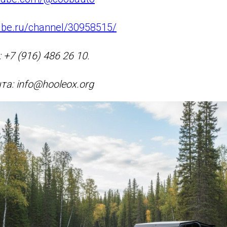
tube.ru/channel/30958515/
+7 (916) 486 26 10.
а: info@hooleox.org